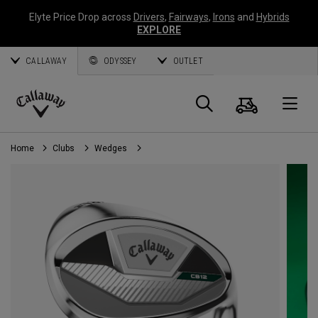
Elyte Price Drop across
Drivers
,
Fairways
,
Irons
and
Hybrids
EXPLORE
CALLAWAY
ODYSSEY
OUTLET
Panier
Recherch
O
Callaway
Golf
Home
Clubs
Wedges