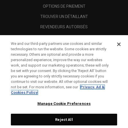
OPTIONS DE PAIEMENT
TROUVER UN DÉTAILLANT
REVENDEURS AUTORISÉS
SCAM AWARENESS
We and our third-party partners use cookies and similar
A PROPOS
technologies to run the website. Some cookies are strictly
necessary. Others are optional and provide a more
MENTIONS LÉGALES
personalized experience, improve the way our websites
work, and support our marketing operations; these will only
be set with your consent. By clicking the ‘Reject All' button
you are agreeing to only strictly necessary cookies if you
continue to visit our website. All other optional cookies will
not be set. For more information, see our
Privacy, Ad &
Cookies Policy
Manage Cookie Preferences
Reject All