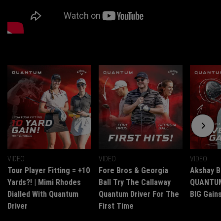
VIDEO
VIDEO
VIDEO
Tour Player Fitting = +10
Fore Bros & Georgia
Akshay B
Yards?! | Mimi Rhodes
Ball Try The Callaway
QUANTUM 
Dialled With Quantum
Quantum Driver For The
BIG Gains
Driver
First Time