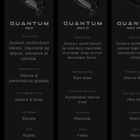
IDÉAL POUR
IDÉAL POUR
IDÉAL P
Joueurs recherchant
Joueurs ayant besoin
Joueurs profi
vitesse, régularité au
de tolérance maximale,
vitesse légèr
d’un biais draw et d’un
lancement h
départ, tolérance et
lancement facile.
effort
contrôle.
PRÉSENTATION
PRÉSENTATION
PRÉSENTA
Vitesse &
Biais draw
Vitesse l
performance globale
SYSTÈME DE POIDS
SYSTÈME DE POIDS
SYSTÈME DE
Pondération interne
Neutre & draw
Ultra-l
draw
TOLÉRANCE
TOLÉRANCE
TOLÉRA
Élevée
Maximale
Élevé
SPIN
SPIN
SPIN
Faible
Faible
Moye