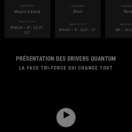
LANCEMENT
LANCEMENT
LANCEM
Moyen à élevé
Élevé
Élev
MAIN & LOFT
MAIN & LOFT
MAIN & L
RH/LH – 9°, 10,5°,
RH/LH – 9°, 10,5°, 12°
RH – 10,5
12°
PRÉSENTATION DES DRIVERS QUANTUM
LA FACE TRI‑FORCE QUI CHANGE TOUT