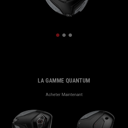
1
2
3
LA GAMME QUANTUM
Acheter Maintenant