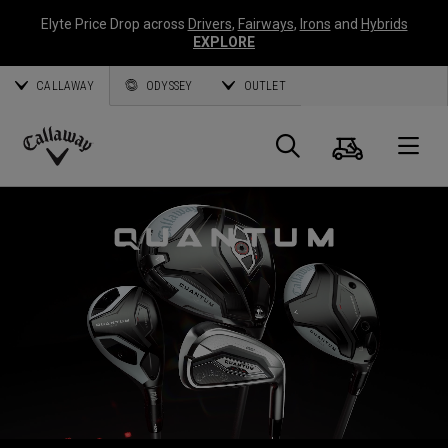
Elyte Price Drop across
Drivers
,
Fairways
,
Irons
and
Hybrids
EXPLORE
CALLAWAY
ODYSSEY
OUTLET
Panier
Recherch
O
Callaway
Golf