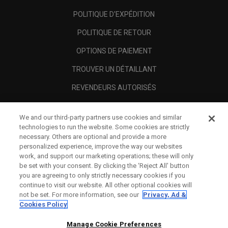
POLITIQUE D'EXPÉDITION
POLITIQUE DE RETOUR
OPTIONS DE PAIEMENT
TROUVER UN DÉTAILLANT
REVENDEURS AUTORISÉS
SCAM AWARENESS
We and our third-party partners use cookies and similar
A PROPOS
technologies to run the website. Some cookies are strictly
necessary. Others are optional and provide a more
MENTIONS LÉGALES
personalized experience, improve the way our websites
work, and support our marketing operations; these will only
be set with your consent. By clicking the ‘Reject All' button
you are agreeing to only strictly necessary cookies if you
continue to visit our website. All other optional cookies will
not be set. For more information, see our
Privacy, Ad &
Cookies Policy
Manage Cookie Preferences