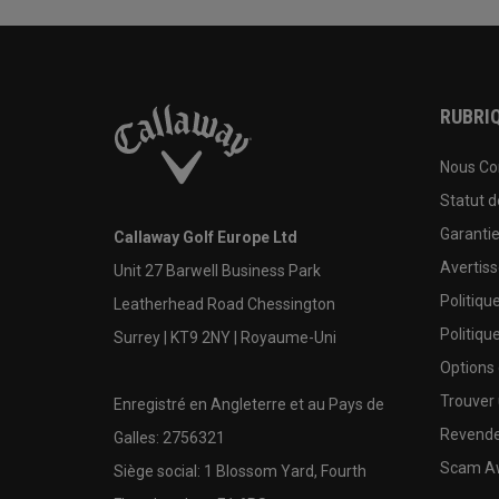
RUBRIQ
Nous Co
Statut 
Garanti
Callaway Golf Europe Ltd
Avertis
Unit 27 Barwell Business Park
Politiqu
Leatherhead Road Chessington
Politiqu
Surrey | KT9 2NY | Royaume-Uni
Options
Trouver 
Enregistré en Angleterre et au Pays de
Revende
Galles: 2756321
Scam A
Siège social: 1 Blossom Yard, Fourth