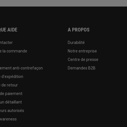
UE AIDE
A PROPOS
ntacter
Durabilité
de la commande
Notre entreprise
e
Centre de presse
sement anti-contrefaçon
Demandes B2B
e d'expédition
e de retour
 de paiement
un détaillant
urs autorisés
wareness