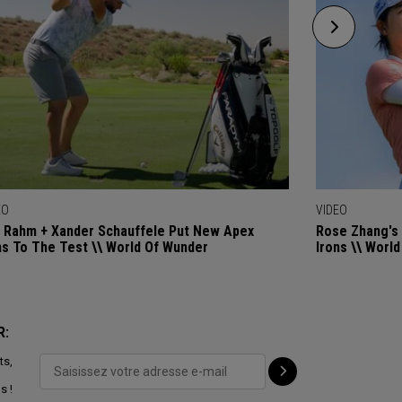
EO
VIDEO
 Rahm + Xander Schauffele Put New Apex
Rose Zhang's 
ns To The Test \\ World Of Wunder
Irons \\ Worl
R:
ts,
s !