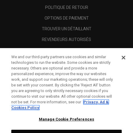
POLITIQUE DE RETOUR
OPTIONS DE PAIEMENT
TROUVER UN DÉTAILLANT
REVENDEURS AUTORISÉS
SCAM AWARENESS
We and our third-party partners use cookies and similar
A PROPOS
technologies to run the website. Some cookies are strictly
necessary. Others are optional and provide a more
MENTIONS LÉGALES
personalized experience, improve the way our websites
work, and support our marketing operations; these will only
be set with your consent. By clicking the ‘Reject All' button
you are agreeing to only strictly necessary cookies if you
continue to visit our website. All other optional cookies will
not be set. For more information, see our
Privacy, Ad &
Cookies Policy
Manage Cookie Preferences