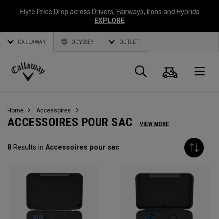
Elyte Price Drop across
Drivers
,
Fairways
,
Irons
and
Hybrids
EXPLORE
CALLAWAY
ODYSSEY
OUTLET
Panier
Recherch
O
Callaway
Golf
Home
Accessoires
ACCESSOIRES POUR SAC
VIEW MORE
8
Results in
Accessoires pour sac