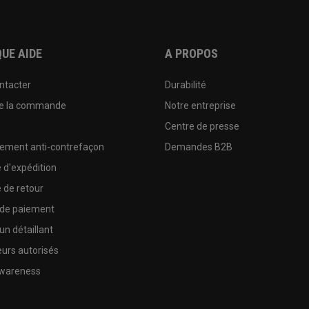
UE AIDE
A PROPOS
ntacter
Durabilité
de la commande
Notre entreprise
e
Centre de presse
sement anti-contrefaçon
Demandes B2B
e d'expédition
e de retour
 de paiement
un détaillant
urs autorisés
wareness