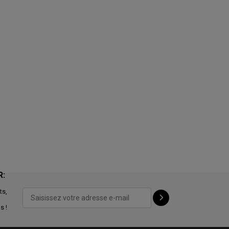
R:
ts,
s !