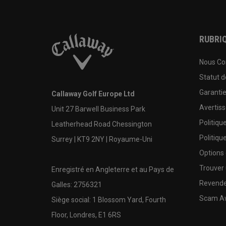
RUBRIQ
Nous Co
Statut 
Garanti
Callaway Golf Europe Ltd
Avertis
Unit 27 Barwell Business Park
Politiqu
Leatherhead Road Chessington
Politiqu
Surrey | KT9 2NY | Royaume-Uni
Options
Trouver 
Enregistré en Angleterre et au Pays de
Revende
Galles: 2756321
Scam A
Siège social: 1 Blossom Yard, Fourth
Floor, Londres, E1 6RS