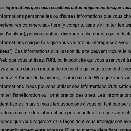
Les informations que nous recueillons automatiquement lorsque vous a
informations personnelles ou d'autres informations que vous cho
partenaires commerciaux tiers (y compris, sans s'y limiter, les a
ou d'analyse), pouvons utiliser diverses technologies qui colle
informations chaque fois que vous visitez ou interagissez avec l
Sites
"). Ces informations d'utilisation du site peuvent inclure le
Web que vous utilisez, l'URL ou la publicité qui vous a renvoyé 
avez saisis dans un moteur de recherche qui vous a conduit à no
visitez et l'heure de la journée, le prochain site Web que vous vis
informations. Nous pouvons utiliser ces informations d'utilisation
limiter, l'amélioration ou l'amélioration des sites. Les informatio
identifiables, mais si nous les associons à vous en tant que pers
traitons comme des informations personnelles. Lorsque vous util
vidéos que vous regardez et la façon dont vous interagissez avec
automatiquement votre adresse IP ou tout autre identifiant unique