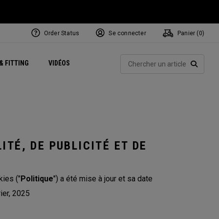
Order Status
Se connecter
Panier (
0
)
Centres de Performance
tum
 Juillet
ets
Exclusive Mavrik Complete Sets
Exclusivités - Balles de Golf
NEW Headwear
Women's Golf Balls
Rech
& FITTING
VIDÉOS
Régionaux
Golf
e
Exclusivités - Accessoires
Pass It On
RECHE
ITÉ, DE PUBLICITÉ ET DE
kies ("
Politique
") a été mise à jour et sa date
ier, 2025