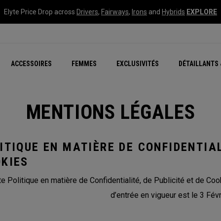
Elyte Price Drop across
Drivers
,
Fairways
,
Irons
and
Hybrids
EXPLORE
tées
ccessoires
Nouvelle série – Quan
Famille Chrome Soft
Chrome Tour : Majeur De
New - REVA Complete S
Online Selector Tools
ACCESSOIRES
FEMMES
EXCLUSIVITÉS
DÉTAILLANTS 
Exclusivités - Balles de 
Callaway Clubhouse Liv
MENTIONS LÉGALES
ITIQUE EN MATIÈRE DE CONFIDENTIAL
KIES
te Politique en matière de Confidentialité, de Publicité et de Coo
d’entrée en vigueur est le 3 Févr