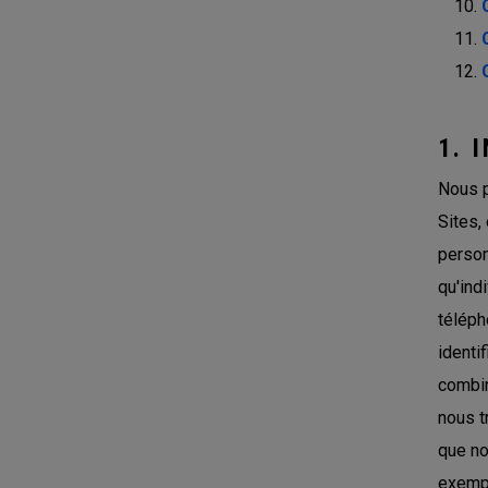
1. 
Nous p
Sites,
person
qu'ind
téléph
identi
combin
nous t
que no
exempl