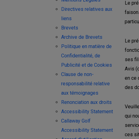
Le pré
Directives relatives aux
faison
liens
partic
Brevets
Archive de Brevets
Le pré
Politique en matière de
foncti
Confidentialité, de
ses fi
Publicité et de Cookies
Avis (
Clause de non-
en ce 
responsabilité relative
des do
aux témoignages
Renonciation aux droits
Veuill
Accessibility Statement
qui no
Callaway Golf
servic
Accessibility Statement
ces si