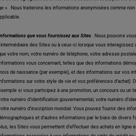
e ». Nous traiterons les informations anonymisées comme non 
applicable.
Informations que vous fournissez aux Sites
. Nous pouvons vous 
l'intermédiaire des Sites ou à ceux-ci lorsque vous interagissez
que votre nom, votre numéro de téléphone, votre adresse postale 
informations vous concernant, telles que des informations démogr
mois de naissance (par exemple), et des informations sur vos int
informations sur votre style de vie et vos préférences d'achat). 
exemple si vous participez à une promotion, un concours ou un t
votre numéro d'identification gouvernemental, votre numéro d'iden
votre numéro d'inscription mondial. Vous pouvez fournir des inf
démographiques et d'autres informations par le biais de divers fo
plus, les Sites vous permettent d'effectuer des achats en ligne 
informations associées à vos informations de carte de crédit ou 