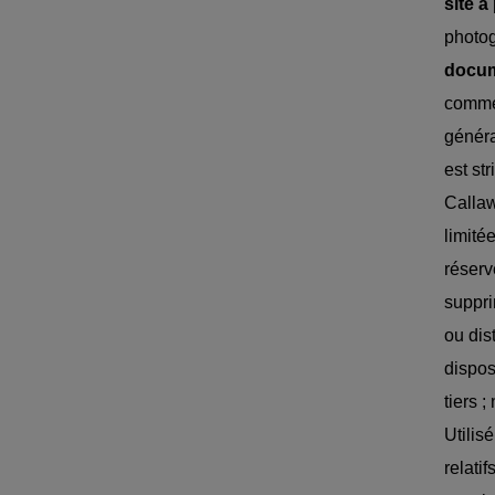
site à
photog
docum
commer
généra
est st
Callaw
limité
réserv
suppri
ou dis
dispos
tiers 
Utilis
relati