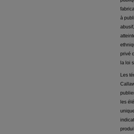
fabric
à publ
abusif
attein
ethniq
privé 
la loi
Les té
Callaw
publie
les él
unique
indica
produi