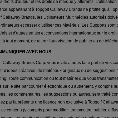
es droits d'auteur et les droits de marque y afférents. L'utilisatio
ce appartenant à Topgolf Callaway Brands ne profite qu'à Topg
f Callaway Brands, les Utilisateurs Multimédias autorisés doive
ordinateurs et cesser d'utiliser ces Matériels. Les Supports sont p
Unis et d'autres traités et conventions internationaux sur le dro
it, à tout moment, de retirer l'autorisation de publier ou de téléc
OMMUNIQUER AVEC NOUS
f Callaway Brands Corp. vous invite à nous faire part de vos 
r d'idées créatives, de matériaux originaux ou de suggestions r
ing. Toute communication ou tout matériel que vous transmett
z sur le site par courrier électronique ou autrement, y compris 
es, les commentaires, les suggestions ou autres, sera traité com
ez par la présente une licence non exclusive à Topgolf Callaway
er ce contenu (y compris pour modifier, transmettre, publier, diff
uement, reproduire et distribuer ce contenu) à quelque fin que c