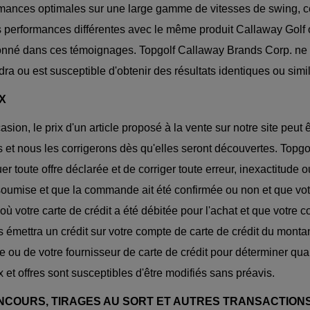
mances optimales sur une large gamme de vitesses de swing, ce
 performances différentes avec le même produit Callaway Golf 
nné dans ces témoignages. Topgolf Callaway Brands Corp. ne dé
dra ou est susceptible d'obtenir des résultats identiques ou simi
IX
casion, le prix d'un article proposé à la vente sur notre site pe
s et nous les corrigerons dès qu'elles seront découvertes. Topgo
er toute offre déclarée et de corriger toute erreur, inexactitu
soumise et que la commande ait été confirmée ou non et que votr
 où votre carte de crédit a été débitée pour l'achat et que vot
 émettra un crédit sur votre compte de carte de crédit du montan
 ou de votre fournisseur de carte de crédit pour déterminer quan
ix et offres sont susceptibles d'être modifiés sans préavis.
ONCOURS, TIRAGES AU SORT ET AUTRES TRANSACTIONS