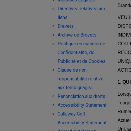
Brand
Directives relatives aux
liens
VEUI
Brevets
DISP
Archive de Brevets
INDI
Politique en matière de
COLLE
Confidentialité, de
RECO
Publicité et de Cookies
UNIQ
Clause de non-
ACTI
responsabilité relative
1. QU
aux témoignages
Lorsqu
Renonciation aux droits
Topgol
Accessibility Statement
Ruther
Callaway Golf
Actuel
Accessibility Statement
Uni, a