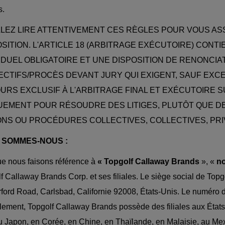
s.
LLEZ LIRE ATTENTIVEMENT CES RÈGLES POUR VOUS 
OSITION. L'ARTICLE 18 (ARBITRAGE EXÉCUTOIRE) CON
VIDUEL OBLIGATOIRE ET UNE DISPOSITION DE RENONCI
CTIFS/PROCÈS DEVANT JURY QUI EXIGENT, SAUF EXCEP
URS EXCLUSIF À L'ARBITRAGE FINAL ET EXÉCUTOIRE S
UEMENT POUR RÉSOUDRE DES LITIGES, PLUTÔT QUE D
ONS OU PROCÉDURES COLLECTIVES, COLLECTIVES, PR
I SOMMES-NOUS :
e nous faisons référence à
« Topgolf Callaway Brands
», «
n
f Callaway Brands Corp. et ses filiales. Le siège social de Top
ford Road, Carlsbad, Californie 92008, États-Unis. Le numéro d
lement, Topgolf Callaway Brands possède des filiales aux Éta
u Japon, en Corée, en Chine, en Thaïlande, en Malaisie, au Mexi