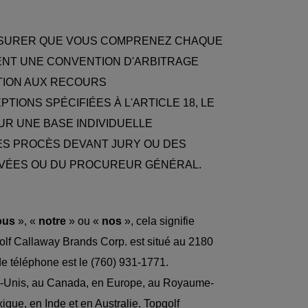
ASSURER QUE VOUS COMPRENEZ CHAQUE
TIENT UNE CONVENTION D'ARBITRAGE
ATION AUX RECOURS
TIONS SPÉCIFIÉES À L'ARTICLE 18, LE
UR UNE BASE INDIVIDUELLE
ES PROCÈS DEVANT JURY OU DES
IVÉES OU DU PROCUREUR GÉNÉRAL.
ous
», «
notre
» ou «
nos
», cela signifie
golf Callaway Brands Corp. est situé au 2180
e téléphone est le (760) 931-1771.
ts-Unis, au Canada, en Europe, au Royaume-
que, en Inde et en Australie. Topgolf