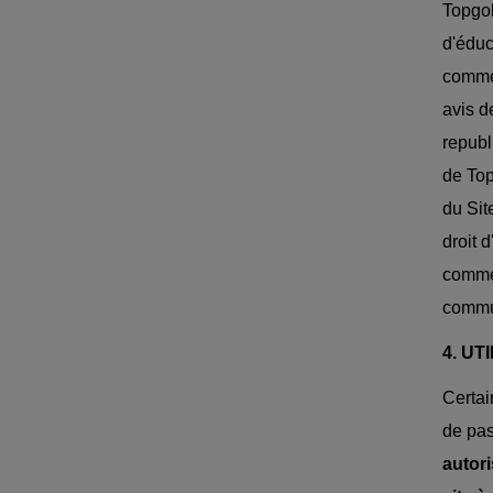
Topgol
d'éduc
commer
avis d
republ
de Top
du Sit
droit d
commer
commun
4. U
Certai
de pas
autor