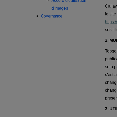
Accord d'utilisation
Callaw
d'images
le sit
Governance
https:
ses fil
2. MO
Topgol
public
sera p
s'est 
change
change
présen
3. UT