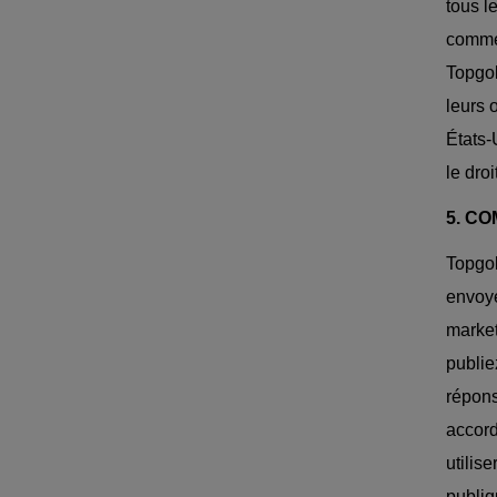
tous l
commer
Topgol
leurs 
États-
le dro
5. C
Topgol
envoye
market
publie
répons
accord
utilis
publiq