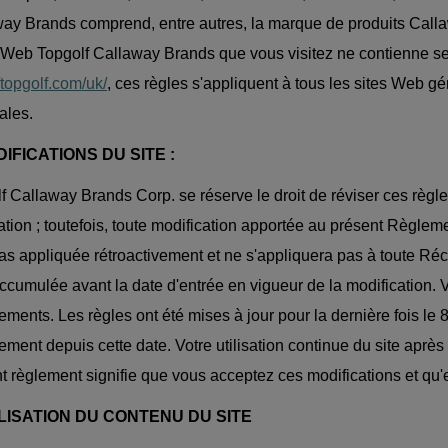
ay Brands comprend, entre autres, la marque de produits Cal
e Web Topgolf Callaway Brands que vous visitez ne contienne s
//topgolf.com/uk/
, ces règles s'appliquent à tous les sites Web g
iales.
DIFICATIONS DU SITE :
f Callaway Brands Corp. se réserve le droit de réviser ces règle
ation ; toutefois, toute modification apportée au présent Règleme
as appliquée rétroactivement et ne s'appliquera pas à toute Récla
accumulée avant la date d'entrée en vigueur de la modification. V
ments. Les règles ont été mises à jour pour la dernière fois le 
ment depuis cette date. Votre utilisation continue du site après
t règlement signifie que vous acceptez ces modifications et qu'e
ILISATION DU CONTENU DU SITE