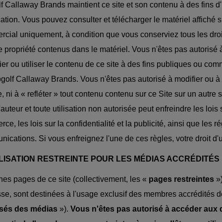
f Callaway Brands maintient ce site et son contenu à des fins d'
ation. Vous pouvez consulter et télécharger le matériel affiché s
cial uniquement, à condition que vous conserviez tous les dro
e propriété contenus dans le matériel. Vous n'êtes pas autorisé à d
ier ou utiliser le contenu de ce site à des fins publiques ou comm
golf Callaway Brands. Vous n'êtes pas autorisé à modifier ou à 
e, ni à « refléter » tout contenu contenu sur ce Site sur un autre 
'auteur et toute utilisation non autorisée peut enfreindre les lois 
ce, les lois sur la confidentialité et la publicité, ainsi que les 
ications. Si vous enfreignez l'une de ces règles, votre droit d'u
TILISATION RESTREINTE POUR LES MÉDIAS ACCRÉDITÉS 
nes pages de ce site (collectivement, les «
pages restreintes
»
se, sont destinées à l'usage exclusif des membres accrédités d
isés des médias
»).
Vous n'êtes pas autorisé à accéder aux 