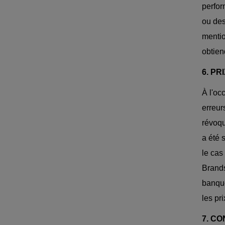
perfor
ou des
mentio
obtien
6. PR
À l'oc
erreur
révoqu
a été 
le cas
Brands
banque
les pr
7. C