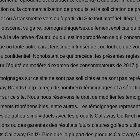
ation ou la commercialisation de produits, et la sollicitation de 
ier ou à transmettre vers ou à partir du Site tout matériel illégal
, obscène, vulgaire, pornographique/sexuellement explicite ou bl
te à la vie privée d'autrui ou qui est inapproprié en ce qui concern
ue ou toute autre caractéristique intrinsèque ; ou tout ce que vo
ou confidentiel. Nonobstant ce qui précède, les présentes règles
 sur l'équité en matière d'examen des consommateurs de 2017 (H
moignages sur ce site ne sont pas sollicités et ne sont pas repré
ay Brands Corp. a reçu de nombreux témoignages et a sélecti
r sur ce site. Nous nous réservons le droit de modifier les témoi
éments répréhensibles, entre autres. Les témoignages représente
s de golfeurs individuels avec les produits Callaway Golf® et
tions ou des garanties des résultats futurs d'autres golfeurs uti
ts Callaway Golf®. Bien que la plupart des produits Callaway Go