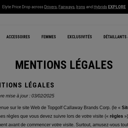
Elyte Price Drop across
Drivers
,
Fairways
,
Irons
and
Hybrids
EXPLORE
tées
ccessoires
Nouvelle série – Quan
Famille Chrome Soft
Chrome Tour : Majeur De
New - REVA Complete S
Online Selector Tools
ACCESSOIRES
FEMMES
EXCLUSIVITÉS
DÉTAILLANTS 
Exclusivités - Balles de 
Callaway Clubhouse Liv
MENTIONS LÉGALES
TIONS LÉGALES
re mise à jour :
03/02/2025
nue sur le site Web de Topgolf Callaway Brands Corp. (le «
Si
nes règles que vous devez suivre lors de votre visite («
règles
»
ent avant de commencer votre visite. Surtout, amusez-vous tou