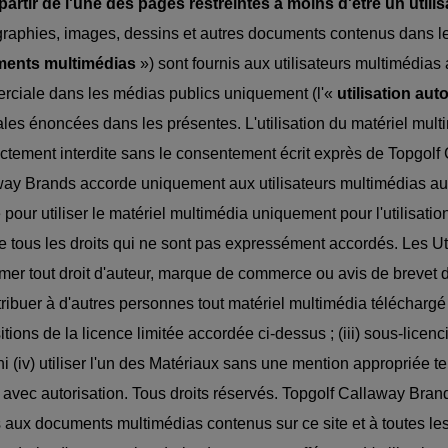
 partir de l'une des pages restreintes à moins d'être un utili
raphies, images, dessins et autres documents contenus dans les
ents multimédias
») sont fournis aux utilisateurs multimédias 
ciale dans les médias publics uniquement (l'«
utilisation aut
les énoncées dans les présentes. L'utilisation du matériel multim
rictement interdite sans le consentement écrit exprès de Topgolf
ay Brands accorde uniquement aux utilisateurs multimédias aut
e pour utiliser le matériel multimédia uniquement pour l'utilisat
e tous les droits qui ne sont pas expressément accordés. Les Uti
mer tout droit d'auteur, marque de commerce ou avis de brevet de 
tribuer à d'autres personnes tout matériel multimédia téléchargé à
itions de la licence limitée accordée ci-dessus ; (iii) sous-licenc
; ni (iv) utiliser l'un des Matériaux sans une mention appropriée
é avec autorisation. Tous droits réservés. Topgolf Callaway Brands
fs aux documents multimédias contenus sur ce site et à toutes 