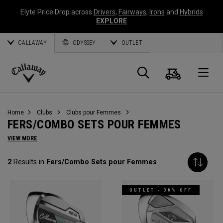
Elyte Price Drop across
Drivers
,
Fairways
,
Irons
and
Hybrids
EXPLORE
CALLAWAY
ODYSSEY
OUTLET
Panier
Recherch
O
Callaway
Golf
Home
Clubs
Clubs pour Femmes
FERS/COMBO SETS POUR FEMMES
VIEW MORE
2
Results in
Fers/Combo Sets pour Femmes
OUTLET - 30% OFF