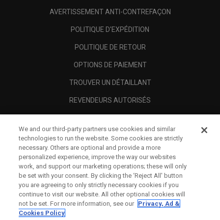
AVERTISSEMENT ANTI-CONTREFAÇON
POLITIQUE D'EXPÉDITION
POLITIQUE DE RETOUR
OPTIONS DE PAIEMENT
TROUVER UN DÉTAILLANT
REVENDEURS AUTORISÉS
SCAM AWARENESS
We and our third-party partners use cookies and similar
A PROPOS
technologies to run the website. Some cookies are strictly
necessary. Others are optional and provide a more
MENTIONS LÉGALES
personalized experience, improve the way our websites
work, and support our marketing operations; these will only
be set with your consent. By clicking the ‘Reject All' button
you are agreeing to only strictly necessary cookies if you
continue to visit our website. All other optional cookies will
not be set. For more information, see our
Privacy, Ad &
Cookies Policy