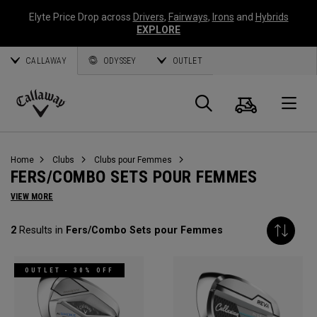
Elyte Price Drop across
Drivers
,
Fairways
,
Irons
and
Hybrids
EXPLORE
CALLAWAY
ODYSSEY
OUTLET
Panier
Recherch
O
Callaway
Golf
Home
Clubs
Clubs pour Femmes
FERS/COMBO SETS POUR FEMMES
VIEW MORE
2
Results in
Fers/Combo Sets pour Femmes
OUTLET - 30% OFF