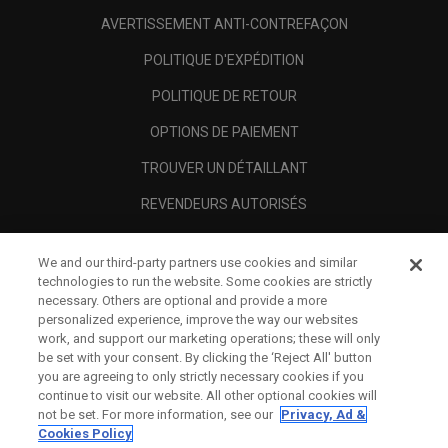
AVERTISSEMENT ANTI-CONTREFAÇON
POLITIQUE D'EXPÉDITION
POLITIQUE DE RETOUR
OPTIONS DE PAIEMENT
TROUVER UN DÉTAILLANT
REVENDEURS AUTORISÉS
SCAM AWARENESS
We and our third-party partners use cookies and similar
A PROPOS
technologies to run the website. Some cookies are strictly
necessary. Others are optional and provide a more
MENTIONS LÉGALES
personalized experience, improve the way our websites
work, and support our marketing operations; these will only
be set with your consent. By clicking the ‘Reject All' button
you are agreeing to only strictly necessary cookies if you
continue to visit our website. All other optional cookies will
not be set. For more information, see our
Privacy, Ad &
Cookies Policy