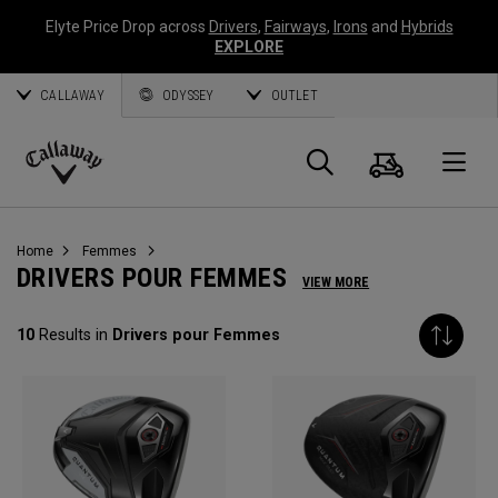
Elyte Price Drop across
Drivers
,
Fairways
,
Irons
and
Hybrids
EXPLORE
CALLAWAY
ODYSSEY
OUTLET
Panier
Recherch
O
Callaway
Golf
Home
Femmes
DRIVERS POUR FEMMES
VIEW MORE
10
Results in
Drivers pour Femmes