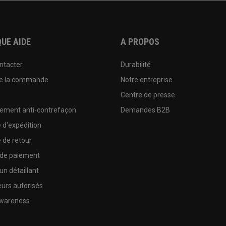
UE AIDE
A PROPOS
ntacter
Durabilité
de la commande
Notre entreprise
e
Centre de presse
sement anti-contrefaçon
Demandes B2B
e d'expédition
e de retour
 de paiement
un détaillant
urs autorisés
wareness