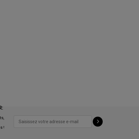
R:
ts,
s !