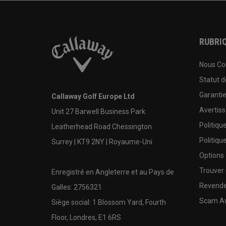
RUBRIQ
Nous Co
Statut 
Garanti
Callaway Golf Europe Ltd
Avertis
Unit 27 Barwell Business Park
Politiqu
Leatherhead Road Chessington
Politiqu
Surrey | KT9 2NY | Royaume-Uni
Options
Trouver 
Enregistré en Angleterre et au Pays de
Revende
Galles: 2756321
Scam A
Siège social: 1 Blossom Yard, Fourth
Floor, Londres, E1 6RS