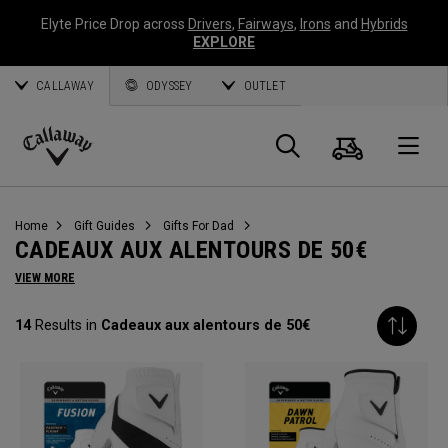
Elyte Price Drop across
Drivers
,
Fairways
,
Irons
and
Hybrids
EXPLORE
CALLAWAY
ODYSSEY
OUTLET
Panier
Recherch
O
Callaway
Golf
Home
Gift Guides
Gifts For Dad
CADEAUX AUX ALENTOURS DE 50€
VIEW MORE
14
Results in
Cadeaux aux alentours de 50€