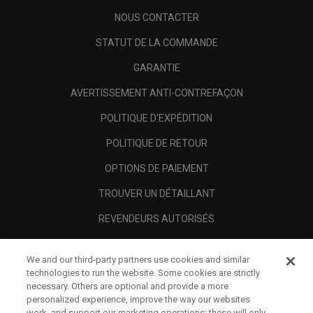
NOUS CONTACTER
STATUT DE LA COMMANDE
GARANTIE
AVERTISSEMENT ANTI-CONTREFAÇON
POLITIQUE D'EXPÉDITION
POLITIQUE DE RETOUR
OPTIONS DE PAIEMENT
TROUVER UN DÉTAILLANT
REVENDEURS AUTORISÉS
SCAM AWARENESS
We and our third-party partners use cookies and similar
A PROPOS
technologies to run the website. Some cookies are strictly
necessary. Others are optional and provide a more
MENTIONS LÉGALES
personalized experience, improve the way our websites
work, and support our marketing operations; these will only