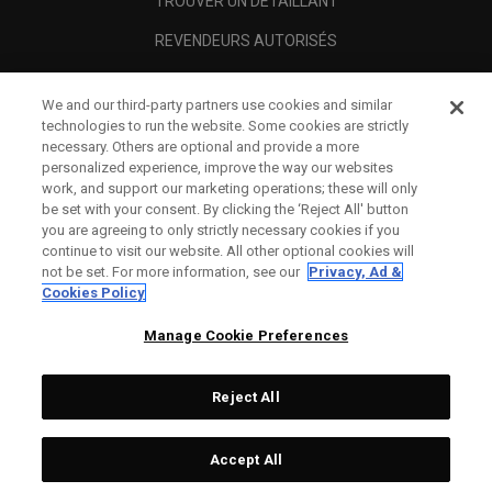
TROUVER UN DÉTAILLANT
REVENDEURS AUTORISÉS
SCAM AWARENESS
We and our third-party partners use cookies and similar
A PROPOS
technologies to run the website. Some cookies are strictly
necessary. Others are optional and provide a more
MENTIONS LÉGALES
personalized experience, improve the way our websites
work, and support our marketing operations; these will only
be set with your consent. By clicking the ‘Reject All' button
you are agreeing to only strictly necessary cookies if you
continue to visit our website. All other optional cookies will
not be set. For more information, see our
Privacy, Ad &
Cookies Policy
Manage Cookie Preferences
Reject All
©
2026
Topgolf Callaway Brands.
Accept All
All rights reserved.