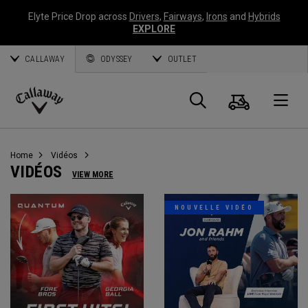
Elyte Price Drop across
Drivers
,
Fairways
,
Irons
and
Hybrids
EXPLORE
CALLAWAY
ODYSSEY
OUTLET
Panier
Recherch
O
Callaway
Golf
Home
Vidéos
VIDÉOS
VIEW MORE
NOUVELLE VIDÉO