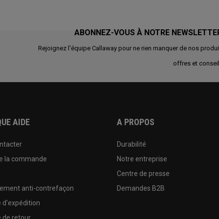
ABONNEZ-VOUS À NOTRE NEWSLETTE
Rejoignez l'équipe Callaway pour ne rien manquer de nos produi
offres et conseil
UE AIDE
A PROPOS
ntacter
Durabilité
de la commande
Notre entreprise
e
Centre de presse
sement anti-contrefaçon
Demandes B2B
e d'expédition
e de retour