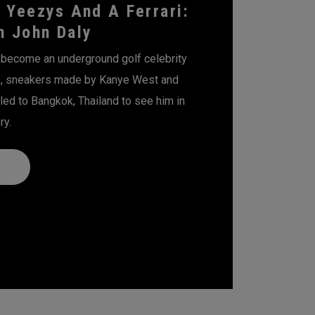
f Yeezys And A Ferrari:
n John Daly
 become an underground golf celebrity
kis, sneakers made by Kanye West and
led to Bangkok, Thailand to see him in
ry.