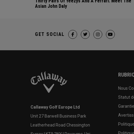
Thirty Pairs Of Yeezys And A Ferrari: Meet The
Asian John Daly
GET SOCIAL
RUBRIQ
Nous Co
Statut 
Garanti
Callaway Golf Europe Ltd
Avertis
Unit 27 Barwell Business Park
Politiqu
Leatherhead Road Chessington
Politiqu
Surrey | KT9 2NY | Royaume-Uni