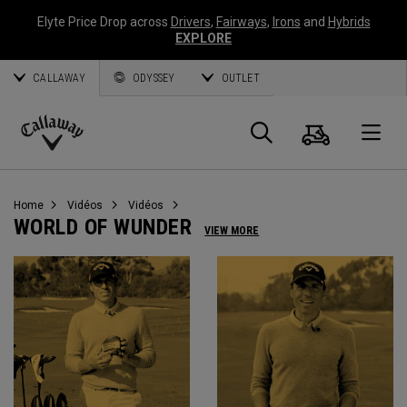
Elyte Price Drop across
Drivers
,
Fairways
,
Irons
and
Hybrids
EXPLORE
CALLAWAY
ODYSSEY
OUTLET
Panier
Recherch
O
Callaway
Golf
Home
Vidéos
Vidéos
WORLD OF WUNDER
VIEW MORE