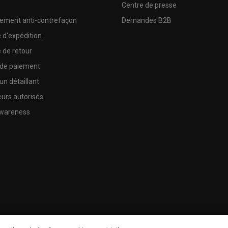
e
Centre de presse
sement anti-contrefaçon
Demandes B2B
e d'expédition
e de retour
 de paiement
un détaillant
urs autorisés
wareness