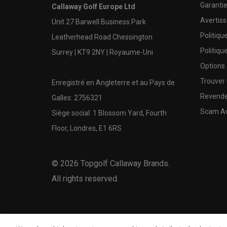
Garanti
Callaway Golf Europe Ltd
Avertis
Unit 27 Barwell Business Park
Politiqu
Leatherhead Road Chessington
Politiqu
Surrey | KT9 2NY | Royaume-Uni
Options
Trouver 
Enregistré en Angleterre et au Pays de
Revende
Galles: 2756321
Scam A
Siège social: 1 Blossom Yard, Fourth
Floor, Londres, E1 6RS
©
2026
Topgolf Callaway Brands.
All rights reserved.