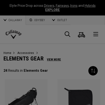
Elyte Price Drop across
Drivers
,
Fairways
,
Irons
and
Hybrids
EXPLORE
CALLAWAY
ODYSSEY
OUTLET
Panier
Recherch
O
Callaway
Golf
Home
Accessoires
ELEMENTS GEAR
VIEW MORE
24
Results in
Elements Gear