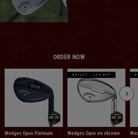
ORDER NOW
OUTLET - 15% OFF
O
Wedges Opus Platinum
Wedges Opus en chrome
Wed