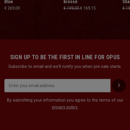
Blue
brossé
Sh
€ 269,00
€ 199,00
€ 169,15
€ 1
SIGN UP TO BE THE FIRST IN LINE FOR OPUS
Subscribe to email and we'll notify you when pre‑sale starts.
By submitting your information you agree to the terms of our
privacy policy.