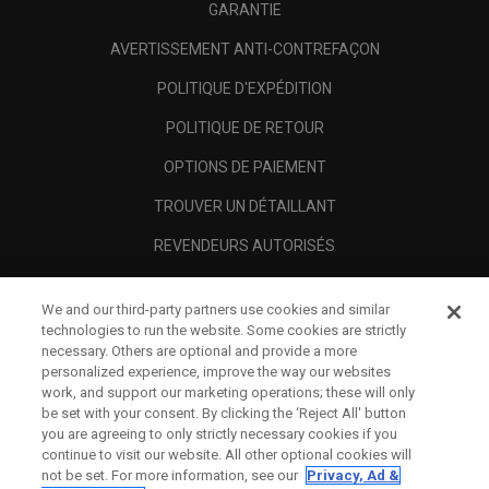
GARANTIE
AVERTISSEMENT ANTI-CONTREFAÇON
POLITIQUE D'EXPÉDITION
POLITIQUE DE RETOUR
OPTIONS DE PAIEMENT
TROUVER UN DÉTAILLANT
REVENDEURS AUTORISÉS
SCAM AWARENESS
We and our third-party partners use cookies and similar
A PROPOS
technologies to run the website. Some cookies are strictly
necessary. Others are optional and provide a more
MENTIONS LÉGALES
personalized experience, improve the way our websites
work, and support our marketing operations; these will only
be set with your consent. By clicking the ‘Reject All' button
you are agreeing to only strictly necessary cookies if you
continue to visit our website. All other optional cookies will
not be set. For more information, see our
Privacy, Ad &