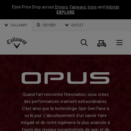
Elyte Price Drop across
Drivers
,
Fairways
,
Irons
and
Hybrids
EXPLORE
CALLAWAY
ODYSSEY
OUTLET
Panier
Recherch
O
Callaway
Golf
Quand l’art rencontre l’innovation, vous créez
des performances vraiment extraordinaires.
C'est ainsi que la technologie Spin Gen Face a
vu le jour. L’aboutissement d’un savoir-faire
inégalé et de notre ingénierie la plus avancée a
fourni des niveaux exceptionnels de spin et de