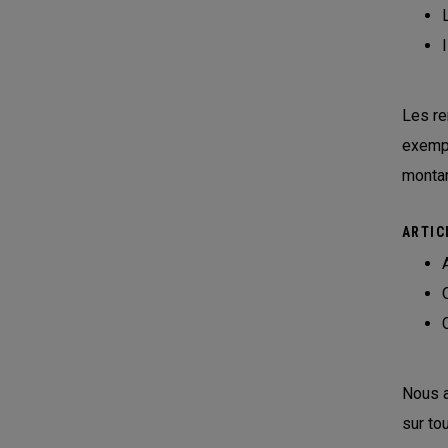
Les re
exempl
montan
ARTIC
Nous a
sur to