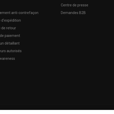
e
Centre de presse
sement anti-contrefaçon
Demandes B2B
e d'expédition
e de retour
 de paiement
un détaillant
urs autorisés
wareness