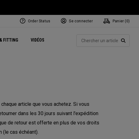
Order Status
Se connecter
Panier (
0
)
Centres de Performance
tum
 Juillet
ets
Exclusive Mavrik Complete Sets
Exclusivités - Balles de Golf
NEW Headwear
Women's Golf Balls
Rech
& FITTING
VIDÉOS
Régionaux
Golf
e
Exclusivités - Accessoires
Pass It On
RECHE
 chaque article que vous achetez. Si vous
etourner dans les 30 jours suivant l'expédition
ue de retour est offerte en plus de vos droits
n (le cas échéant).