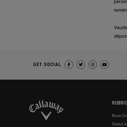
person
numéro
Veuill
déposé
GET SOCIAL
RUBRIQ
Nous Co
Statut 