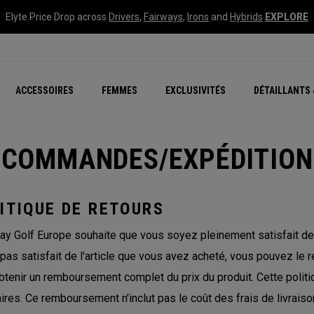
Elyte Price Drop across
Drivers
,
Fairways
,
Irons
and
Hybrids
EXPLORE
tées
ccessoires
Nouvelle série – Quan
Famille Chrome Soft
Chrome Tour : Majeur De
New - REVA Complete S
Online Selector Tools
ACCESSOIRES
FEMMES
EXCLUSIVITÉS
DÉTAILLANTS 
Exclusivités - Balles de 
Callaway Clubhouse Liv
COMMANDES/EXPÉDITION
ITIQUE DE RETOURS
ay Golf Europe souhaite que vous soyez pleinement satisfait de
 pas satisfait de l'article que vous avez acheté, vous pouvez le r
btenir un remboursement complet du prix du produit. Cette politiq
aires. Ce remboursement n'inclut pas le coût des frais de livraiso