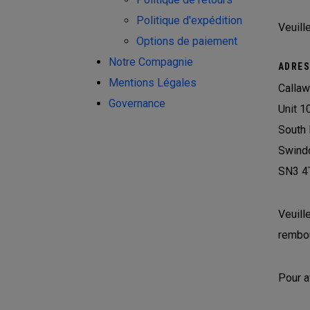
Politique d'expédition
Veuill
Options de paiement
Notre Compagnie
ADRES
Mentions Légales
Callaw
Governance
Unit 1
South 
Swind
SN3 4
Veuill
rembou
Pour a