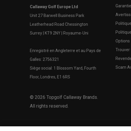
Garanti
Callaway Golf Europe Ltd
Avertis
Unit 27 Barwell Business Park
Politiqu
Leatherhead Road Chessington
Politiqu
Surrey | KT9 2NY | Royaume-Uni
Options
Trouver 
Enregistré en Angleterre et au Pays de
Revende
Galles: 2756321
Scam A
Siège social: 1 Blossom Yard, Fourth
Floor, Londres, E1 6RS
©
2026
Topgolf Callaway Brands.
All rights reserved.