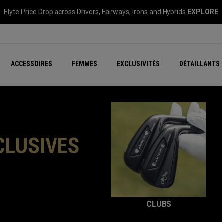
Elyte Price Drop across
Drivers
,
Fairways
,
Irons
and
Hybrids
EXPLORE
tées
ccessoires
Nouvelle série – Quan
Famille Chrome Soft
Chrome Tour : Majeur De
New - REVA Complete S
Online Selector Tools
ACCESSOIRES
FEMMES
EXCLUSIVITÉS
DÉTAILLANTS 
Exclusivités - Balles de 
Callaway Clubhouse Liv
CLUBS