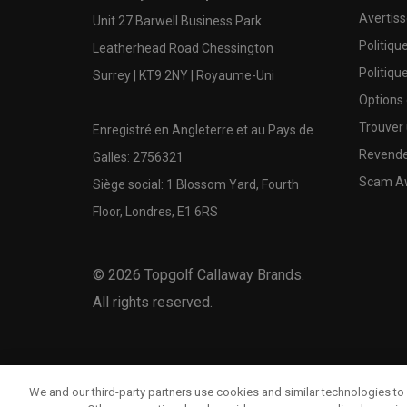
Avertis
Unit 27 Barwell Business Park
Politiqu
Leatherhead Road Chessington
Politiqu
Surrey | KT9 2NY | Royaume-Uni
Options
Trouver 
Enregistré en Angleterre et au Pays de
Revende
Galles: 2756321
Scam A
Siège social: 1 Blossom Yard, Fourth
Floor, Londres, E1 6RS
©
2026
Topgolf Callaway Brands.
All rights reserved.
We and our third-party partners use cookies and similar technologies to 