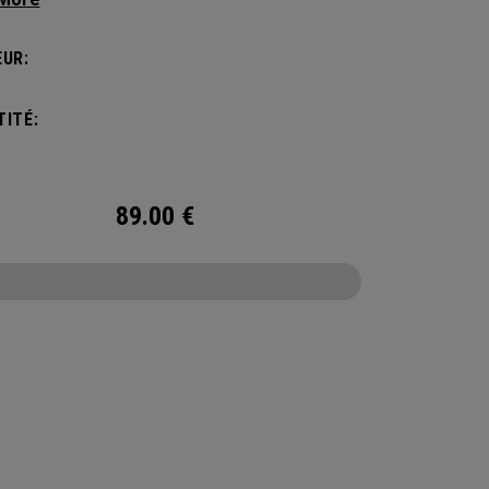
de vie actif, ce sac est suffisamment spacieux
ccueillir vos essentiels d’une journée, mais
UR:
amment compact pour ne pas vous alourdir.
’une poche intérieure pour ranger les petits et
ITÉ:
 objets, le sac à dos Alpha est prêt à affronter
e que la vie vous réserve.
89.00
€
CONFIGURE