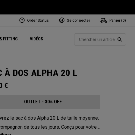
Order Status
Se connecter
Panier (
0
)
Centres de Performance
tum
 Juillet
ets
Exclusive Mavrik Complete Sets
Exclusivités - Balles de Golf
NEW Headwear
Women's Golf Balls
Rech
& FITTING
VIDÉOS
Régionaux
Golf
e
Exclusivités - Accessoires
Pass It On
RECHE
 À DOS ALPHA 20 L
00
€
OUTLET - 30% OFF
rez le sac à dos Alpha 20 L de taille moyenne,
compagnon de tous les jours. Conçu pour votre