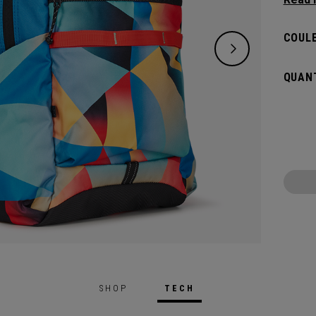
style 
pour a
COULE
suffis
Doté d
QUANT
grands
tout c
SHOP
TECH