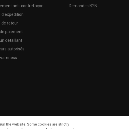
sement anti-contrefaçon
Demandes B2B
e d'expédition
e de retour
 de paiement
un détaillant
urs autorisés
wareness
run the website. Some cookies are strictly