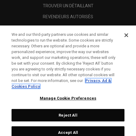
TROUVER UN DÉTAILLANT
REVENDEURS AUTORISÉS
SCAM AWARENESS
We and our third-party partners use cookies and similar
A PROPOS
technologies to run the website. Some cookies are strictly
necessary. Others are optional and provide a more
MENTIONS LÉGALES
personalized experience, improve the way our websites
work, and support our marketing operations; these will only
be set with your consent. By clicking the ‘Reject All' button
you are agreeing to only strictly necessary cookies if you
continue to visit our website. All other optional cookies will
not be set. For more information, see our
Privacy, Ad &
Cookies Policy
Manage Cookie Preferences
Reject All
©
2026
Topgolf Callaway Brands.
Accept All
All rights reserved.