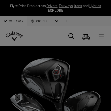
Elyte Price Drop across
Drivers
,
Fairways
,
Irons
and
Hybrids
EXPLORE
CALLAWAY
ODYSSEY
OUTLET
Panier
Recherch
O
Callaway
Golf