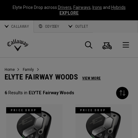
Elyte Price Drop across
Drivers
,
Fairways
,
Irons
and
Hybrids
EXPLORE
CALLAWAY
ODYSSEY
OUTLET
Panier
Recherch
O
Callaway
Golf
Home
Family
ELYTE FAIRWAY WOODS
VIEW MORE
6
Results in
ELYTE Fairway Woods
PRICE DROP
PRICE DROP