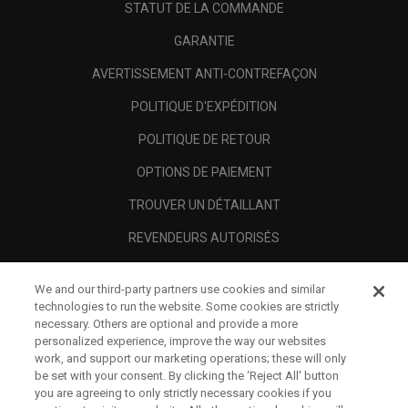
STATUT DE LA COMMANDE
GARANTIE
AVERTISSEMENT ANTI-CONTREFAÇON
POLITIQUE D'EXPÉDITION
POLITIQUE DE RETOUR
OPTIONS DE PAIEMENT
TROUVER UN DÉTAILLANT
REVENDEURS AUTORISÉS
SCAM AWARENESS
We and our third-party partners use cookies and similar
A PROPOS
technologies to run the website. Some cookies are strictly
necessary. Others are optional and provide a more
MENTIONS LÉGALES
personalized experience, improve the way our websites
work, and support our marketing operations; these will only
be set with your consent. By clicking the ‘Reject All' button
you are agreeing to only strictly necessary cookies if you