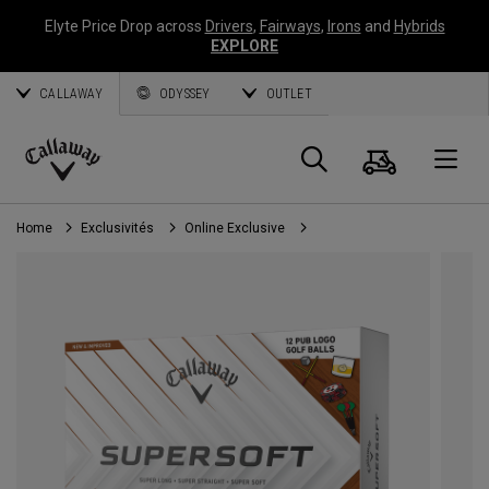
Elyte Price Drop across
Drivers
,
Fairways
,
Irons
and
Hybrids
EXPLORE
CALLAWAY
ODYSSEY
OUTLET
Panier
Recherch
O
Callaway
Golf
Home
Exclusivités
Online Exclusive