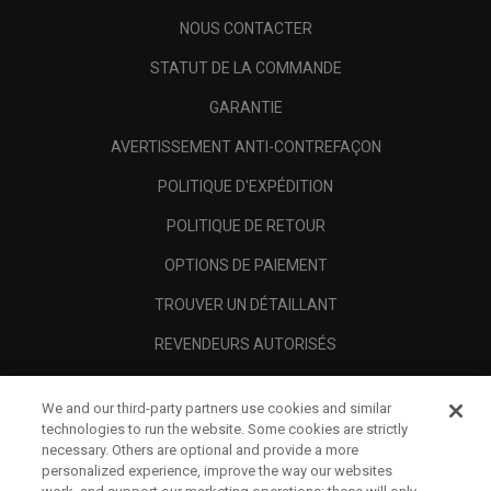
NOUS CONTACTER
STATUT DE LA COMMANDE
GARANTIE
AVERTISSEMENT ANTI-CONTREFAÇON
POLITIQUE D'EXPÉDITION
POLITIQUE DE RETOUR
OPTIONS DE PAIEMENT
TROUVER UN DÉTAILLANT
REVENDEURS AUTORISÉS
SCAM AWARENESS
We and our third-party partners use cookies and similar
A PROPOS
technologies to run the website. Some cookies are strictly
necessary. Others are optional and provide a more
MENTIONS LÉGALES
personalized experience, improve the way our websites