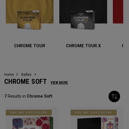
CHROME TOUR
CHROME TOUR X
CH
Home
Balles
CHROME SOFT
VIEW MORE
7
Results in
Chrome Soft
ONLINE EXCLUSIVE
ONLINE EXCLUSIVE