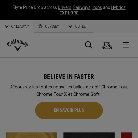
Elyte Price Drop across
Drivers
,
Fairways
,
Irons
and
Hybrids
EXPLORE
CALLAWAY
ODYSSEY
OUTLET
Panier
Recherch
O
Callaway
Golf
BELIEVE IN FASTER
Découvrez les toutes nouvelles balles de golf Chrome Tour,
Chrome Tour X et Chrome Soft !
EN SAVOIR PLUS