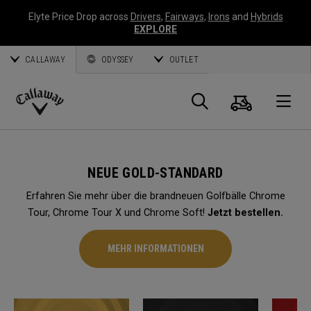
Elyte Price Drop across
Drivers
,
Fairways
,
Irons
and
Hybrids
EXPLORE
CALLAWAY
ODYSSEY
OUTLET
Warenk
Suche
O
Callaway
Golf
NEUE GOLD-STANDARD
Erfahren Sie mehr über die brandneuen Golfbälle Chrome
Tour, Chrome Tour X und Chrome Soft!
Jetzt bestellen.
MEHR INFORMATIONEN