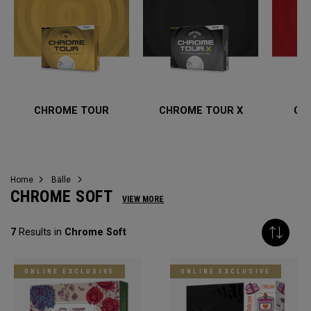
CHROME TOUR
CHROME TOUR X
CH
Home
Bälle
CHROME SOFT
VIEW MORE
7
Results in
Chrome Soft
ONLINE EXCLUSIVE
ONLINE EXCLUSIVE