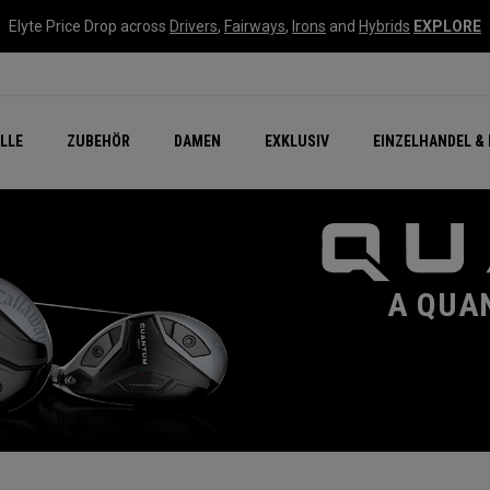
Elyte Price Drop across
Drivers
,
Fairways
,
Irons
and
Hybrids
EXPLORE
flage
n Zubehör
Neu – Quantum
Neu Chrome Tour
NEW Golf Bags
New - REVA Complete S
Online Selector Tools
LLE
ZUBEHÖR
DAMEN
EXKLUSIV
EINZELHANDEL & 
Exklusiv - Golfbälle
Callaway Clubhouse Liv
A QUA