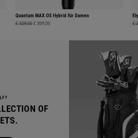
Quantum MAX OS Hybrid für Damen
El
£ 329,00
£ 309,00
£ 
LF?
LLECTION OF
ETS.