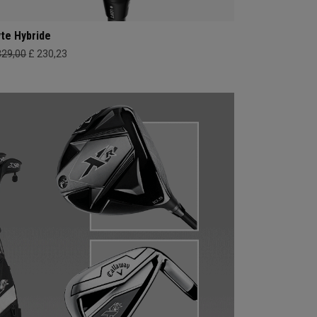
yte Hybride
329,00
£ 230,23