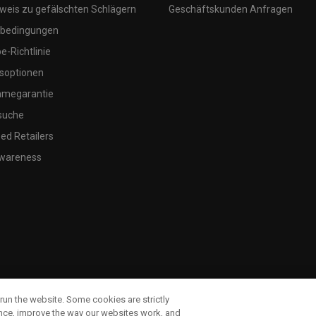
weis zu gefälschten Schlägern
Geschäftskunden Anfragen
bedingungen
-Richtlinie
soptionen
megarantie
suche
ed Retailers
wareness
run the website. Some cookies are strictly
ence, improve the way our websites work, and