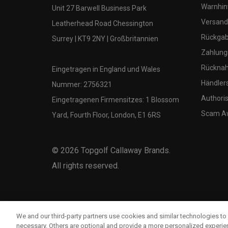
Warnhin
Unit 27 Barwell Business Park
Versand
Leatherhead Road Chessington
Rückgabe
Surrey | KT9 2NY | Großbritannien
Zahlung
Rücknah
Eingetragen in England und Wales
Händler
Nummer: 2756321
Authoris
Eingetragenen Firmensitzes: 1 Blossom
Scam A
Yard, Fourth Floor, London, E1 6RS
©
2026
Topgolf Callaway Brands.
All rights reserved.
We and our third-party partners use cookies and similar technologies to 
necessary. Others are optional and provide a more personalized experi