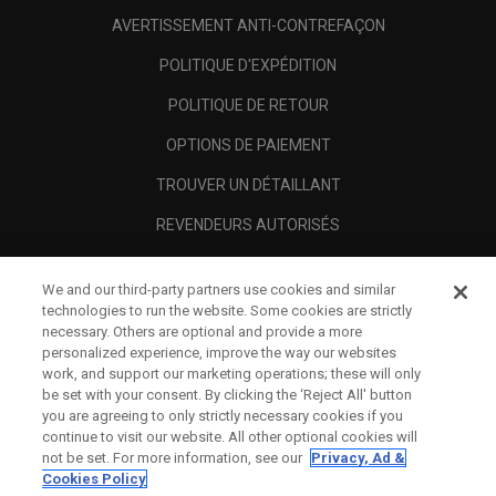
AVERTISSEMENT ANTI-CONTREFAÇON
POLITIQUE D'EXPÉDITION
POLITIQUE DE RETOUR
OPTIONS DE PAIEMENT
TROUVER UN DÉTAILLANT
REVENDEURS AUTORISÉS
SCAM AWARENESS
We and our third-party partners use cookies and similar
A PROPOS
technologies to run the website. Some cookies are strictly
necessary. Others are optional and provide a more
MENTIONS LÉGALES
personalized experience, improve the way our websites
work, and support our marketing operations; these will only
be set with your consent. By clicking the ‘Reject All' button
you are agreeing to only strictly necessary cookies if you
continue to visit our website. All other optional cookies will
not be set. For more information, see our
Privacy, Ad &
Cookies Policy