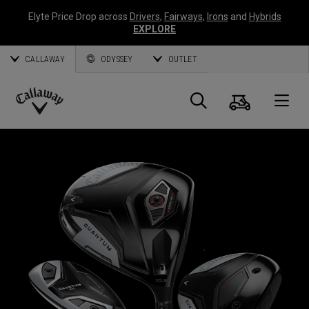
Elyte Price Drop across
Drivers
,
Fairways
,
Irons
and
Hybrids
EXPLORE
CALLAWAY
ODYSSEY
OUTLET
Panier
Recherch
O
Callaway
Golf