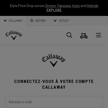
Elyte Price Drop across
Drivers
,
Fairways
,
Irons
and
Hybrids
EXPLORE
CALLAWAY
ODYSSEY
OUTLET
Panier
Recherch
O
Callaway
Golf
CONNECTEZ-VOUS À VOTRE COMPTE
CALLAWAY
Adresse e-mail