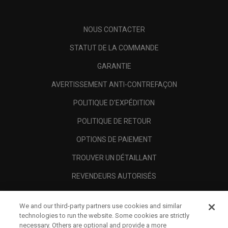
NOUS CONTACTER
STATUT DE LA COMMANDE
GARANTIE
AVERTISSEMENT ANTI-CONTREFAÇON
POLITIQUE D'EXPÉDITION
POLITIQUE DE RETOUR
OPTIONS DE PAIEMENT
TROUVER UN DÉTAILLANT
REVENDEURS AUTORISÉS
SCAM AWARENESS
We and our third-party partners use cookies and similar
A PROPOS
technologies to run the website. Some cookies are strictly
necessary. Others are optional and provide a more