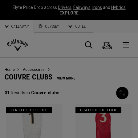
Elyte Price Drop across
Drivers
,
Fairways
,
Irons
and
Hybrids
EXPLORE
CALLAWAY
ODYSSEY
OUTLET
Panier
Recherch
O
Callaway
Golf
Home
Accessoires
COUVRE CLUBS
VIEW MORE
31
Results in
Couvre clubs
LIMITED EDITION
LIMITED EDITION