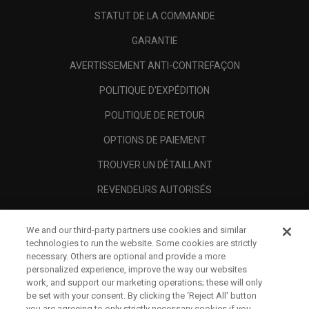
STATUT DE LA COMMANDE
GARANTIE
AVERTISSEMENT ANTI-CONTREFAÇON
POLITIQUE D'EXPÉDITION
POLITIQUE DE RETOUR
OPTIONS DE PAIEMENT
TROUVER UN DÉTAILLANT
REVENDEURS AUTORISÉS
SCAM AWARENESS
We and our third-party partners use cookies and similar
A PROPOS
technologies to run the website. Some cookies are strictly
necessary. Others are optional and provide a more
MENTIONS LÉGALES
personalized experience, improve the way our websites
work, and support our marketing operations; these will only
be set with your consent. By clicking the ‘Reject All' button
you are agreeing to only strictly necessary cookies if you