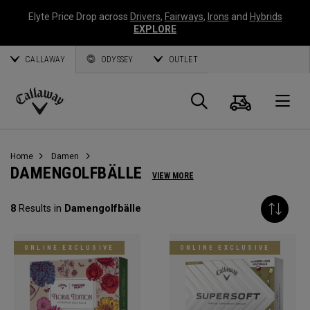
Elyte Price Drop across
Drivers
,
Fairways
,
Irons
and
Hybrids
EXPLORE
CALLAWAY
ODYSSEY
OUTLET
Warenk
Suche
O
Callaway
Golf
Home
Damen
DAMENGOLFBÄLLE
VIEW MORE
8
Results in
Damengolfbälle
ONLINE EXCLUSIVE
ONLINE EXCLUSIVE