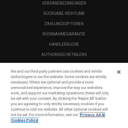
VERSANDBEDINGUNGEN
RÜCKGABE-RICHTLINIE
ZAHLUNGSOPTIONEN
RÜCKNAHMEGARANTIE
HÄNDLERSUCHE
AUTHORISED RETAILERS
SCAM AWARENESS
We and our third-party partners use cookies and similar
UNTERNEHMENSPROFIL
technologies to run the website. Some cookies are strictly
necessary. Others are optional and provide a more
RECHTLICHES-
personalized experience, improve the way our websites
work, and support our marketing operations; these will only
be set with your consent. By clicking the ‘Reject All' button
you are agreeing to only strictly necessary cookies if you
continue to visit our website. All other optional cookies will
not be set. For more information, see our
Privacy, Ad &
Cookies Policy