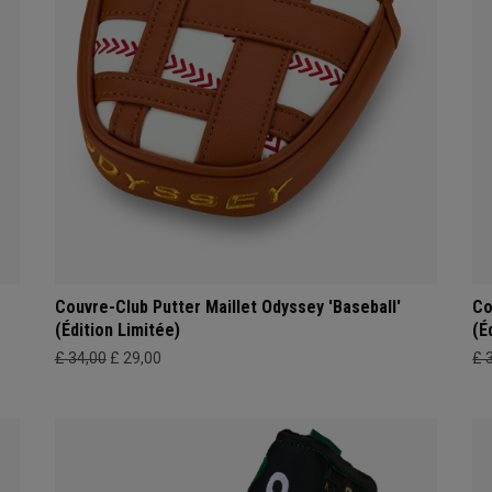
Couvre-Club Putter Maillet Odyssey 'Baseball'
Co
(Édition Limitée)
(É
£ 34,00
£ 29,00
£ 