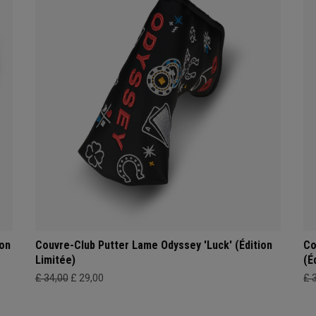
ion
Couvre-Club Putter Lame Odyssey 'Luck' (Édition
Co
Limitée)
(É
£ 34,00
£ 29,00
£ 