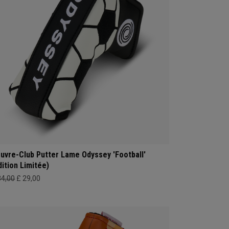
uvre-Club Putter Lame Odyssey 'Football'
dition Limitée)
34,00
£ 29,00