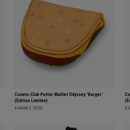
Couvre-Club Putter Maillet Odyssey 'Burger'
Co
(Édition Limitée)
(É
£ 34,00
£ 29,00
£ 