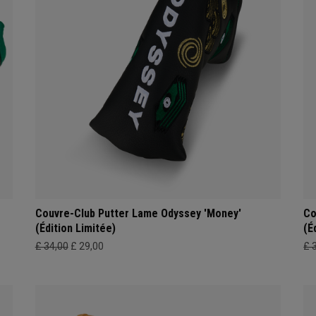
Couvre-Club Putter Lame Odyssey 'Money'
Co
(Édition Limitée)
(É
£ 34,00
£ 29,00
£ 