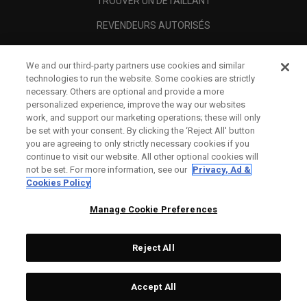
TROUVER UN DÉTAILLANT
REVENDEURS AUTORISÉS
SCAM AWARENESS
We and our third-party partners use cookies and similar
A PROPOS
technologies to run the website. Some cookies are strictly
necessary. Others are optional and provide a more
MENTIONS LÉGALES
personalized experience, improve the way our websites
work, and support our marketing operations; these will only
be set with your consent. By clicking the ‘Reject All' button
you are agreeing to only strictly necessary cookies if you
continue to visit our website. All other optional cookies will
not be set. For more information, see our
Privacy, Ad &
Cookies Policy
Manage Cookie Preferences
Reject All
©
2026
Topgolf Callaway Brands.
Accept All
All rights reserved.