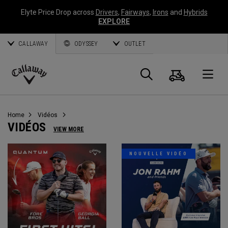
Elyte Price Drop across
Drivers
,
Fairways
,
Irons
and
Hybrids
EXPLORE
CALLAWAY
ODYSSEY
OUTLET
Panier
Recherch
O
Callaway
Golf
Home
Vidéos
VIDÉOS
VIEW MORE
NOUVELLE VIDÉO