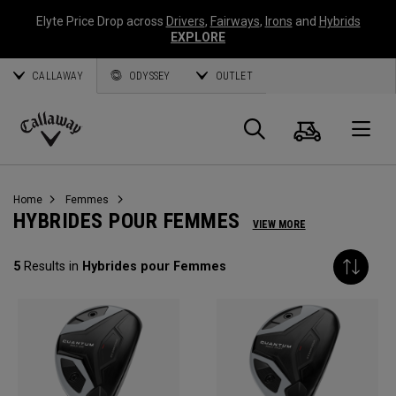
Elyte Price Drop across
Drivers
,
Fairways
,
Irons
and
Hybrids
EXPLORE
CALLAWAY
ODYSSEY
OUTLET
Panier
Recherch
O
Callaway
Golf
Home
Femmes
HYBRIDES POUR FEMMES
VIEW MORE
5
Results in
Hybrides pour Femmes