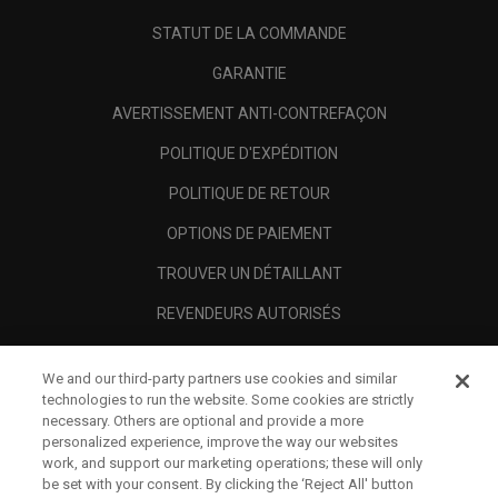
STATUT DE LA COMMANDE
GARANTIE
AVERTISSEMENT ANTI-CONTREFAÇON
POLITIQUE D'EXPÉDITION
POLITIQUE DE RETOUR
OPTIONS DE PAIEMENT
TROUVER UN DÉTAILLANT
REVENDEURS AUTORISÉS
SCAM AWARENESS
We and our third-party partners use cookies and similar
A PROPOS
technologies to run the website. Some cookies are strictly
necessary. Others are optional and provide a more
MENTIONS LÉGALES
personalized experience, improve the way our websites
work, and support our marketing operations; these will only
be set with your consent. By clicking the ‘Reject All' button