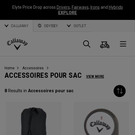
Elyte Price Drop across
Drivers
,
Fairways
,
Irons
and
Hybrids
EXPLORE
CALLAWAY
ODYSSEY
OUTLET
Panier
Recherch
O
Callaway
Golf
Home
Accessoires
ACCESSOIRES POUR SAC
VIEW MORE
8
Results in
Accessoires pour sac