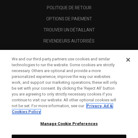
POLITIQUE DE RETOUR
OPTIONS DE PAIEMENT
TROUVER UN DÉTAILLANT
REVENDEURS AUTORISÉS
SCAM AWARENESS
We and our third-party partners use cookies and similar
A PROPOS
technologies to run the website. Some cookies are strictly
necessary. Others are optional and provide a more
MENTIONS LÉGALES
personalized experience, improve the way our websites
work, and support our marketing operations; these will only
be set with your consent. By clicking the ‘Reject All' button
you are agreeing to only strictly necessary cookies if you
continue to visit our website. All other optional cookies will
not be set. For more information, see our
Privacy, Ad &
Cookies Policy
Manage Cookie Preferences