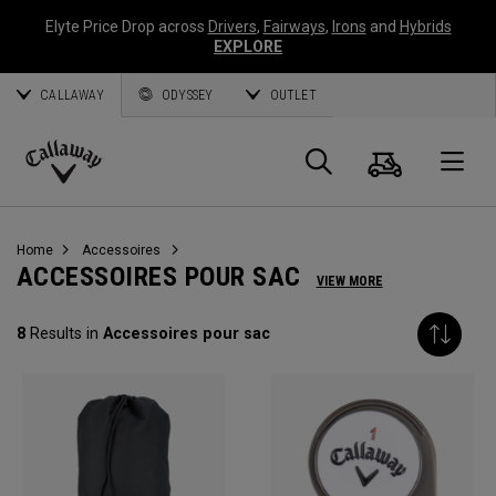
Elyte Price Drop across
Drivers
,
Fairways
,
Irons
and
Hybrids
EXPLORE
CALLAWAY
ODYSSEY
OUTLET
Panier
Recherch
O
Callaway
Golf
Home
Accessoires
ACCESSOIRES POUR SAC
VIEW MORE
8
Results in
Accessoires pour sac