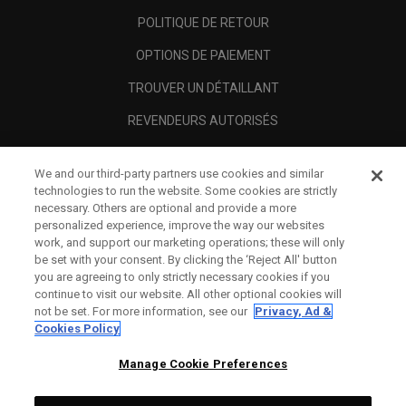
POLITIQUE DE RETOUR
OPTIONS DE PAIEMENT
TROUVER UN DÉTAILLANT
REVENDEURS AUTORISÉS
SCAM AWARENESS
We and our third-party partners use cookies and similar
A PROPOS
technologies to run the website. Some cookies are strictly
necessary. Others are optional and provide a more
MENTIONS LÉGALES
personalized experience, improve the way our websites
work, and support our marketing operations; these will only
be set with your consent. By clicking the ‘Reject All' button
you are agreeing to only strictly necessary cookies if you
continue to visit our website. All other optional cookies will
not be set. For more information, see our
Privacy, Ad &
Cookies Policy
Manage Cookie Preferences