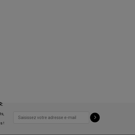
R:
ts,
s !