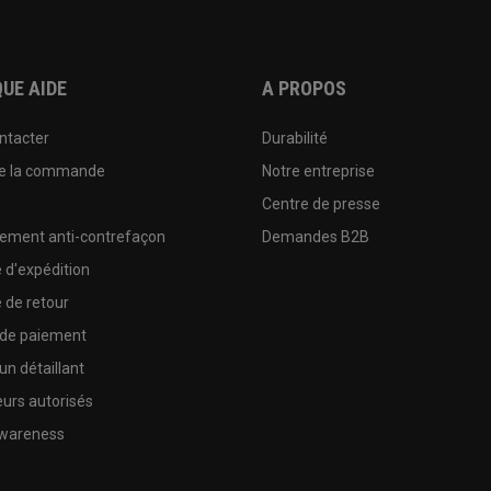
UE AIDE
A PROPOS
ntacter
Durabilité
de la commande
Notre entreprise
e
Centre de presse
sement anti-contrefaçon
Demandes B2B
e d'expédition
e de retour
 de paiement
un détaillant
urs autorisés
wareness