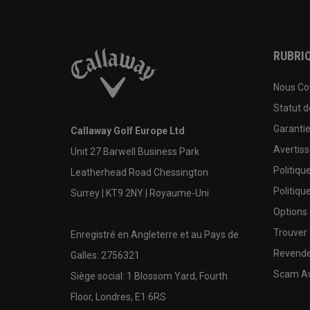
RUBRIQ
Nous Co
Statut 
Garanti
Callaway Golf Europe Ltd
Avertis
Unit 27 Barwell Business Park
Politiqu
Leatherhead Road Chessington
Politiqu
Surrey | KT9 2NY | Royaume-Uni
Options
Trouver 
Enregistré en Angleterre et au Pays de
Revende
Galles: 2756321
Scam A
Siège social: 1 Blossom Yard, Fourth
Floor, Londres, E1 6RS