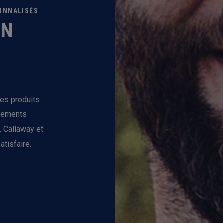
SONNALISÉS
ON
les produits
ènements
. Callaway et
atisfaire.