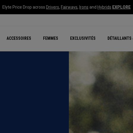
Elyte Price Drop across
Drivers
,
Fairways
,
Irons
and
Hybrids
EXPLORE
tées
ccessoires
Nouvelle série – Quan
Famille Chrome Soft
Chrome Tour : Majeur De
New - REVA Complete S
Online Selector Tools
ACCESSOIRES
FEMMES
EXCLUSIVITÉS
DÉTAILLANTS 
Exclusivités - Balles de 
Callaway Clubhouse Liv