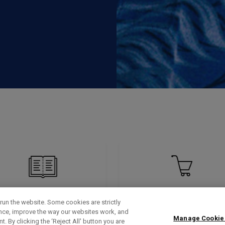
run the website. Some cookies are strictly
ence, improve the way our websites work, and
Manage Cookie
. By clicking the ‘Reject All' button you are