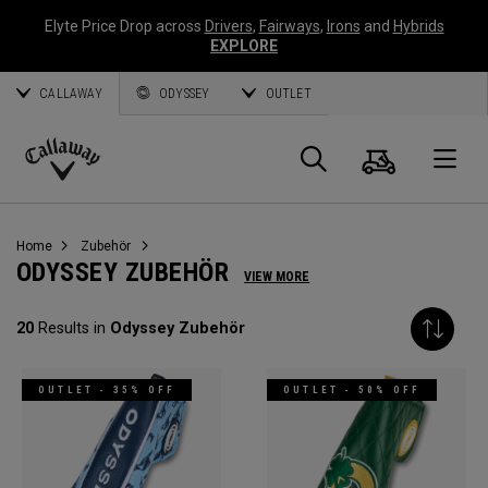
Elyte Price Drop across
Drivers
,
Fairways
,
Irons
and
Hybrids
EXPLORE
CALLAWAY
ODYSSEY
OUTLET
Warenk
Suche
O
Callaway
Golf
Home
Zubehör
ODYSSEY ZUBEHÖR
VIEW MORE
20
Results in
Odyssey Zubehör
OUTLET - 35% OFF
OUTLET - 50% OFF