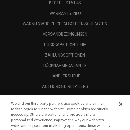
BESTELLSTATUS
WARRANTY INFO
WARNHINWEIS ZU GEFÄLSCHTEN SCHLÄGERN
VERSANDBEDINGUNGEN
RÜCKGABE-RICHTLINIE
ZAHLUNGSOPTIONEN
RÜCKNAHMEGARANTIE
HÄNDLERSUCHE
AUTHORISED RETAILERS
SCAM AWARENESS
We and our third-party partners use cookies and similar
UNTERNEHMENSPROFIL
technologies to run the website. Some cookies are strictly
necessary. Others are optional and provide a more
RECHTLICHES-
personalized experience, improve the way our websites
work, and support our marketing operations; these will only