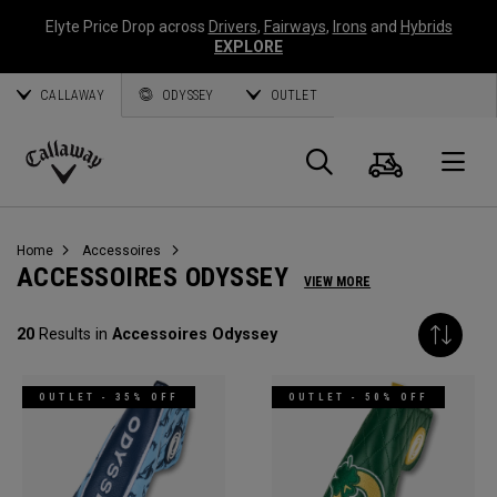
Elyte Price Drop across
Drivers
,
Fairways
,
Irons
and
Hybrids
EXPLORE
CALLAWAY
ODYSSEY
OUTLET
Panier
Recherch
O
Callaway
Golf
Home
Accessoires
ACCESSOIRES ODYSSEY
VIEW MORE
20
Results in
Accessoires Odyssey
OUTLET - 35% OFF
OUTLET - 50% OFF