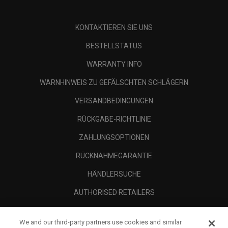
KONTAKTIEREN SIE UNS
BESTELLSTATUS
WARRANTY INFO
WARNHINWEIS ZU GEFÄLSCHTEN SCHLÄGERN
VERSANDBEDINGUNGEN
RÜCKGABE-RICHTLINIE
ZAHLUNGSOPTIONEN
RÜCKNAHMEGARANTIE
HÄNDLERSUCHE
AUTHORISED RETAILERS
SCAM AWARENESS
We and our third-party partners use cookies and similar