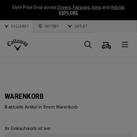
Elyte Price Drop across
Drivers
,
Fairways
,
Irons
and
Hybrids
EXPLORE
CALLAWAY
ODYSSEY
OUTLET
Warenk
Suche
O
Callaway
Golf
WARENKORB
0
aktuelle Artikel in Ihrem Warenkorb
Ihr Einkaufskorb ist leer