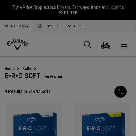
Elyte Price Drop across
Drivers
,
Fairways
,
Irons
and
Hybrids
EXPLORE
CALLAWAY
ODYSSEY
OUTLET
Warenk
Suche
O
Callaway
Golf
Home
Bälle
E•R•C SOFT
VIEW MORE
4
Results in
E•R•C Soft