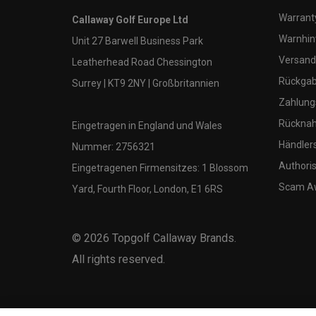
Warranty
Callaway Golf Europe Ltd
Warnhin
Unit 27 Barwell Business Park
Versand
Leatherhead Road Chessington
Rückgabe
Surrey | KT9 2NY | Großbritannien
Zahlung
Rücknah
Eingetragen in England und Wales
Händler
Nummer: 2756321
Authoris
Eingetragenen Firmensitzes: 1 Blossom
Scam A
Yard, Fourth Floor, London, E1 6RS
©
2026
Topgolf Callaway Brands.
All rights reserved.