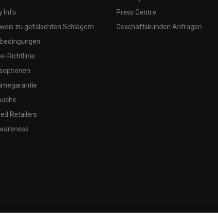
 Info
Press Centre
weis zu gefälschten Schlägern
Geschäftskunden Anfragen
bedingungen
-Richtlinie
soptionen
megarantie
suche
ed Retailers
wareness