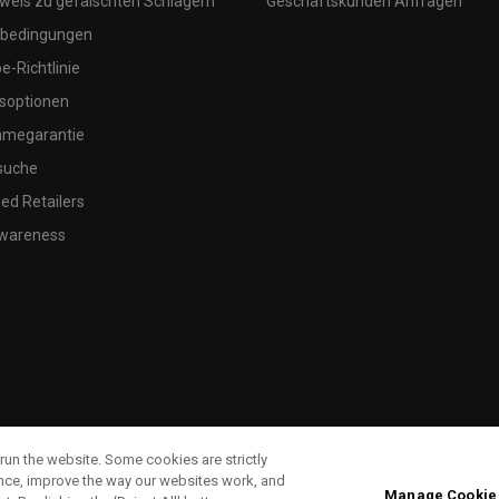
weis zu gefälschten Schlägern
Geschäftskunden Anfragen
bedingungen
-Richtlinie
soptionen
megarantie
suche
ed Retailers
wareness
run the website. Some cookies are strictly
ence, improve the way our websites work, and
Manage Cookie