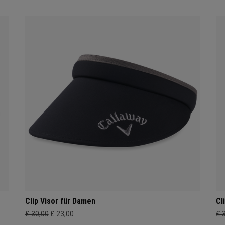
Clip Visor für Damen
Cl
£ 30,00
£ 23,00
£ 