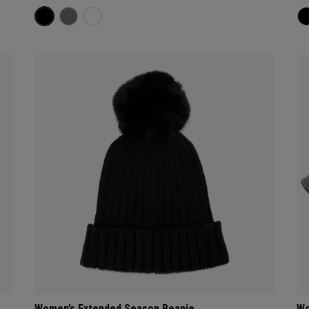
Women’s Extended Season Beanie
Wo