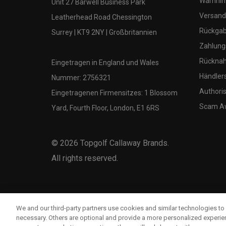
Warnhin
Unit 27 Barwell Business Park
Versand
Leatherhead Road Chessington
Rückgabe
Surrey | KT9 2NY | Großbritannien
Zahlung
Rücknah
Eingetragen in England und Wales
Händler
Nummer: 2756321
Authoris
Eingetragenen Firmensitzes: 1 Blossom
Scam A
Yard, Fourth Floor, London, E1 6RS
©
2026
Topgolf Callaway Brands.
All rights reserved.
We and our third-party partners use cookies and similar technologies to 
necessary. Others are optional and provide a more personalized experi