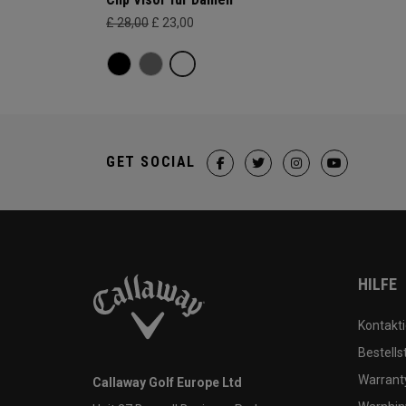
£ 28,00
£ 23,00
GET SOCIAL
HILFE
Kontakti
Bestells
Warranty
Callaway Golf Europe Ltd