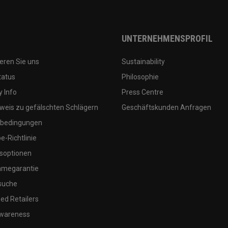
UNTERNEHMENSPROFIL
eren Sie uns
Sustainability
tatus
Philosophie
 Info
Press Centre
weis zu gefälschten Schlägern
Geschäftskunden Anfragen
bedingungen
-Richtlinie
soptionen
megarantie
suche
ed Retailers
wareness