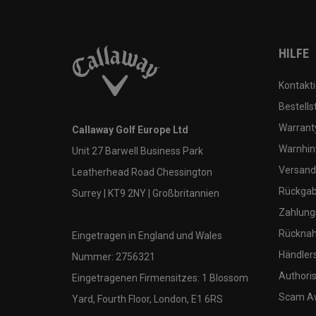
HILFE
Kontakti
Bestells
Warranty
Callaway Golf Europe Ltd
Warnhin
Unit 27 Barwell Business Park
Versand
Leatherhead Road Chessington
Rückgabe
Surrey | KT9 2NY | Großbritannien
Zahlung
Rücknah
Eingetragen in England und Wales
Händler
Nummer: 2756321
Authoris
Eingetragenen Firmensitzes: 1 Blossom
Scam A
Yard, Fourth Floor, London, E1 6RS