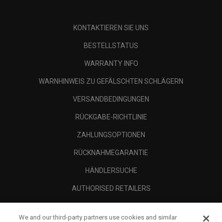
KONTAKTIEREN SIE UNS
BESTELLSTATUS
WARRANTY INFO
WARNHINWEIS ZU GEFÄLSCHTEN SCHLÄGERN
VERSANDBEDINGUNGEN
RÜCKGABE-RICHTLINIE
ZAHLUNGSOPTIONEN
RÜCKNAHMEGARANTIE
HÄNDLERSUCHE
AUTHORISED RETAILERS
SCAM AWARENESS
We and our third-party partners use cookies and similar