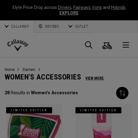
Elyte Price Drop across
Drivers
,
Fairways
,
Irons
and
Hybrids
EXPLORE
CALLAWAY
ODYSSEY
OUTLET
Warenk
Suche
O
Callaway
Golf
Home
Damen
WOMEN'S ACCESSORIES
VIEW MORE
28
Results in
Women's Accessories
LIMITED EDITION
LIMITED EDITION