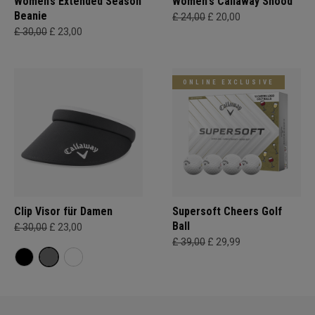
Women’s Extended Season
Women's Callaway Snood
Beanie
£ 24,00
£ 20,00
£ 30,00
£ 23,00
ONLINE EXCLUSIVE
Clip Visor für Damen
Supersoft Cheers Golf
Ball
£ 30,00
£ 23,00
£ 39,00
£ 29,99