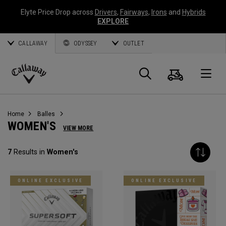
Elyte Price Drop across
Drivers
,
Fairways
,
Irons
and
Hybrids
EXPLORE
CALLAWAY
ODYSSEY
OUTLET
Panier
Recherch
O
Callaway
Golf
Home
Balles
WOMEN'S
VIEW MORE
7
Results in
Women's
ONLINE EXCLUSIVE
ONLINE EXCLUSIVE