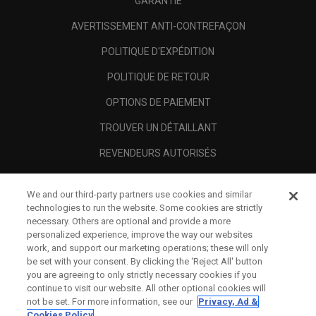
GARANTIE
AVERTISSEMENT ANTI-CONTREFAÇON
POLITIQUE D'EXPÉDITION
POLITIQUE DE RETOUR
OPTIONS DE PAIEMENT
TROUVER UN DÉTAILLANT
REVENDEURS AUTORISÉS
SCAM AWARENESS
We and our third-party partners use cookies and similar
A PROPOS
technologies to run the website. Some cookies are strictly
necessary. Others are optional and provide a more
MENTIONS LÉGALES
personalized experience, improve the way our websites
work, and support our marketing operations; these will only
be set with your consent. By clicking the ‘Reject All' button
you are agreeing to only strictly necessary cookies if you
continue to visit our website. All other optional cookies will
not be set. For more information, see our
Privacy, Ad &
Cookies Policy