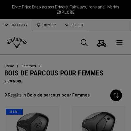
Elyte Price Drop across
Drivers
,
Fairways
,
Irons
and
Hybrids
EXPLORE
CALLAWAY
ODYSSEY
OUTLET
Panier
Recherch
O
Callaway
Golf
Home
Femmes
BOIS DE PARCOUS POUR FEMMES
VIEW MORE
9
Results in
Bois de parcous pour Femmes
NEW