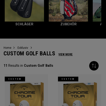
SCHLÄGER
ZUBEHÖR
AL
Home
Exklusiv
CUSTOM GOLF BALLS
VIEW MORE
11
Results in
Custom Golf Balls
CUSTOM
CUSTOM