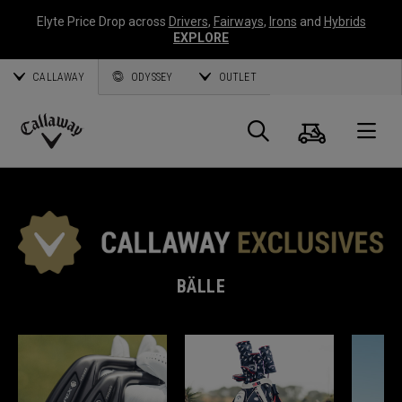
Elyte Price Drop across
Drivers
,
Fairways
,
Irons
and
Hybrids
EXPLORE
CALLAWAY
ODYSSEY
OUTLET
Warenk
Suche
O
Callaway
Golf
BÄLLE