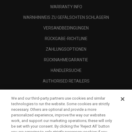
WARRANTY INFO
WARNHINWEIS ZU GEFÄLSCHTEN SCHLÄGERN
VERSANDBEDINGUNGEN
RÜCKGABE-RICHTLINIE
ZAHLUNGSOPTIONEN
RÜCKNAHMEGARANTIE
HÄNDLERSUCHE
AUTHORISED RETAILERS
SCAM AWARENESS
We and our third-party partners use cookies and similar
UNTERNEHMENSPROFIL
technologies to run the website. Some cookies are strictly
necessary. Others are optional and provide a more
RECHTLICHES-
personalized experience, improve the way our websites
work, and support our marketing operations; these will only
be set with your consent. By clicking the ‘Reject All' button
you are agreeing to only strictly necessary cookies if you