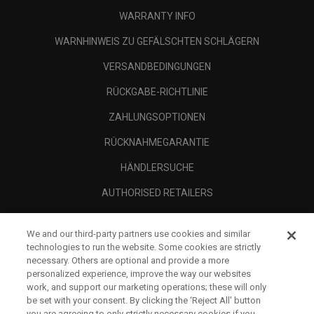
WARRANTY INFO
WARNHINWEIS ZU GEFÄLSCHTEN SCHLÄGERN
VERSANDBEDINGUNGEN
RÜCKGABE-RICHTLINIE
ZAHLUNGSOPTIONEN
RÜCKNAHMEGARANTIE
HÄNDLERSUCHE
AUTHORISED RETAILERS
SCAM AWARENESS
We and our third-party partners use cookies and similar
UNTERNEHMENSPROFIL
technologies to run the website. Some cookies are strictly
necessary. Others are optional and provide a more
RECHTLICHES-
personalized experience, improve the way our websites
work, and support our marketing operations; these will only
be set with your consent. By clicking the ‘Reject All' button
you are agreeing to only strictly necessary cookies if you