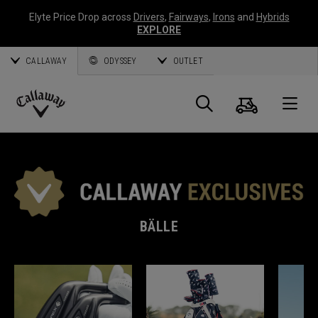
Elyte Price Drop across
Drivers
,
Fairways
,
Irons
and
Hybrids
EXPLORE
CALLAWAY
ODYSSEY
OUTLET
Warenk
Suche
O
Callaway
Golf
BÄLLE