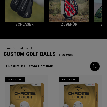
SCHLÄGER
ZUBEHÖR
AL
Home
Exklusiv
CUSTOM GOLF BALLS
VIEW MORE
11
Results in
Custom Golf Balls
CUSTOM
CUSTOM